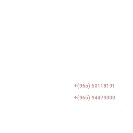
نحن نحول رؤيتك إلى مساحات 
مصممة بشكل خلاب
معلومات عنا
خدماتنا
مدونة
اتصل بنا
+(965) 50118191
+(965) 94479000
info@df-interiors.net