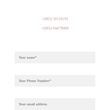
للتواصل
+(965) 50118191
+(965) 94479000
info@df-interiors.net
Full Name*
Phone Number*
Email Address*